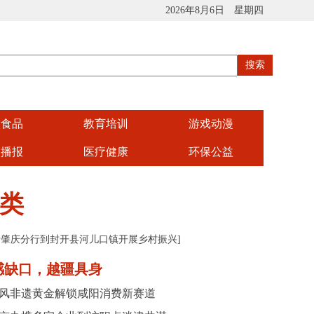
2026年8月6日 星期四
饮食品
教育培训
游戏动漫
娱播报
医疗健康
环保公益
类
行肇庆分行到封开县河儿口镇开展乡村振兴
]
感缺口，越疆具身
风非遗黄金解锁咸阳消费新赛道