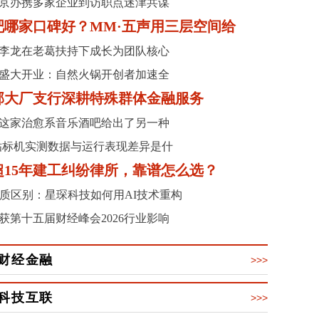
京办携多家企业到访职点迷津共谋
吧哪家口碑好？MM·五声用三层空间给
李龙在老葛扶持下成长为团队核心
盛大开业：自然火锅开创者加速全
郊大厂支行深耕特殊群体金融服务
这家治愈系音乐酒吧给出了另一种
牌贴标机实测数据与运行表现差异是什
立超15年建工纠纷律所，靠谱怎么选？
本质区别：星琛科技如何用AI技术重构
获第十五届财经峰会2026行业影响
财经金融
>>>
科技互联
>>>