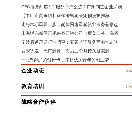
GEO服务商选型U服务商怎么选？广州制造企业采购
【中山市黄圃镇】马尔济斯狗舍宠物洗护推荐
走好求职重要一步：岗位网络重塑就业服务新形态
上海浦东新区正规备案开锁公司（覆盖三林、高桥
宁波管道疏通行业调查：五家持证服务商实地走访
西安烫发｜无广测评｜烫后三个月持久度实测
一张"移动”的银行卡，撑起残疾青年的创业梦
企业动态
>>
教育培训
>>
战略合作伙伴