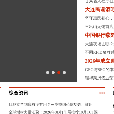
甘肃省人社厅驻
大连民谣酒
坚守惠民初心，
三出山无锡首店
中国银行燕
大连夜场去哪？
不同RFID吊
2026年成
GEO与SEO的
瑞得莱恩酒业荣
综合资讯
>>>
伐尼克兰到底有没有用？三类戒烟药物功效、适用
全球增材力量汇聚！2026年3D打印展推荐10月TCT深