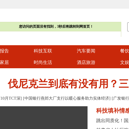
报告
科技互联
汽车要闻
餐
家居
时尚生活
酒店旅游
文
伐尼克兰到底有没有用？三
10月TCT深
] [
中国银行燕郊大厂支行以暖心服务助力实体经济
] [
广发银
科技填补情
跳出同质化！国