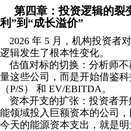
第四章：投资逻辑的裂
利”到“成长溢价”
2026 年 5 月，机构投资者对
逻辑发生了根本性变化。
估值对标的切换：分析师不再
量这些公司，而是开始借鉴科
（P/S） 和 EV/EBITDA。
资本开支的扩张：投资者开
能领域投入巨额资本的公司，因为
今天的能源资本支出，就是明