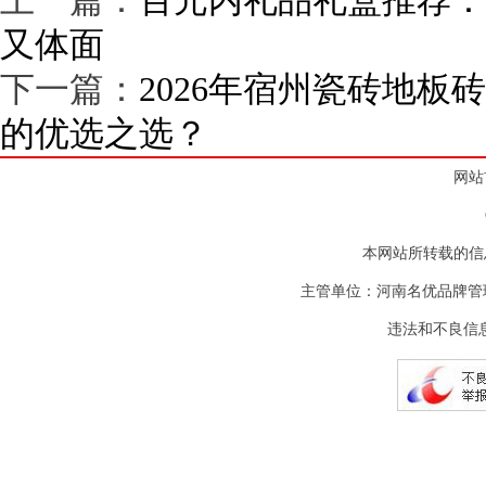
上一篇：
百元内礼品礼盒推荐：
又体面
下一篇：
2026年宿州瓷砖地
的优选之选？
网站
本网站所转载的信
主管单位：河南名优品牌管
违法和不良信息举报电